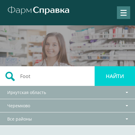
Иркутская область
Черемхово
Все районы