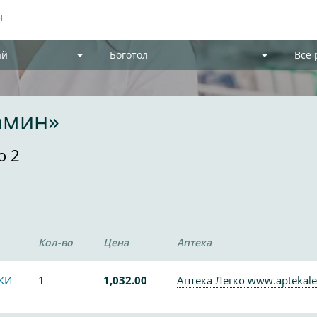
ай
Боготол
Все
амин»
о 2
Кол-во
Цена
Аптека
КИ
1
1,032.00
Аптека Легко www.aptekale