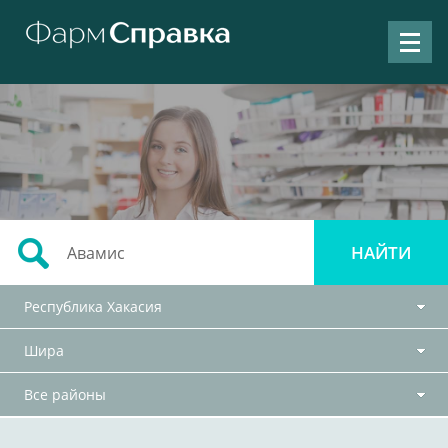
Республика Хакасия
Шира
Все районы