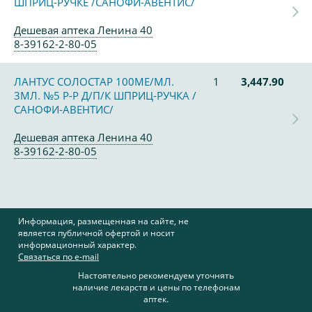
ШПРИЦ-РУЧКЕ /САНОФИ-АВЕНТИС/
Дешевая аптека Ленина 40
8-39162-2-80-05
ЛАНТУС СОЛОСТАР 100МЕ/МЛ.
1
3,447.90
3МЛ. №5 Р-Р Д/П/К ШПРИЦ-РУЧКА /
САНОФИ-АВЕНТИС/
Дешевая аптека Ленина 40
8-39162-2-80-05
Информация, размещенная на сайте, не
является публичной офертой и носит
информационный характер.
Связаться по e-mail
Настоятельно рекомендуем уточнять
наличие лекарств и цены по телефонам
аптек.