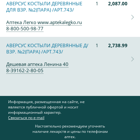
АВЕРСУС КОСТЫЛИ ДЕРЕВЯННЫЕ
1
2,087.00
ДЛЯ ВЗР. №2(ПАРА) /АРТ.743/
Аптека Легко www.aptekalegko.ru
8-800-500-98-77
АВЕРСУС КОСТЫЛИ ДЕРЕВЯННЫЕ Д/
1
2,738.99
ВЗР. №2(ПАРА) /АРТ.743/
Дешевая аптека Ленина 40
8-39162-2-80-05
Информация, размещенная на сайте, не
является публичной офертой и носит
информационный характер.
Связаться по e-mail
Настоятельно рекомендуем уточнять
наличие лекарств и цены по телефонам
аптек.