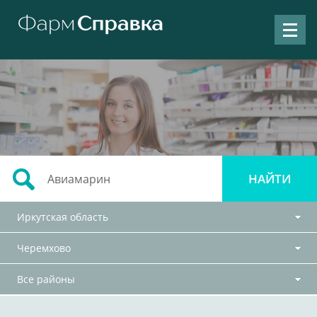
Иркутская область
Черемхово
Все районы