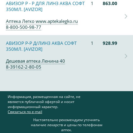
АВИЗОР Р - Р ДЛЯ ЛИНЗ АКВА СОФТ
1
863.00
350МЛ. [AVIZOR]
Аптека Легко www.aptekalegko.ru
8-800-500-98-77
АВИЗОР Р-Р Д/ЛИНЗ АКВА СОФТ
1
928.99
350МЛ. [AVIZOR]
Дешевая аптека Ленина 40
8-39162-2-80-05
Информация, размещенная на сайте, не
является публичной офертой и носит
информационный характер.
Связаться по e-mail
Настоятельно рекомендуем уточнять
наличие лекарств и цены по телефонам
аптек.