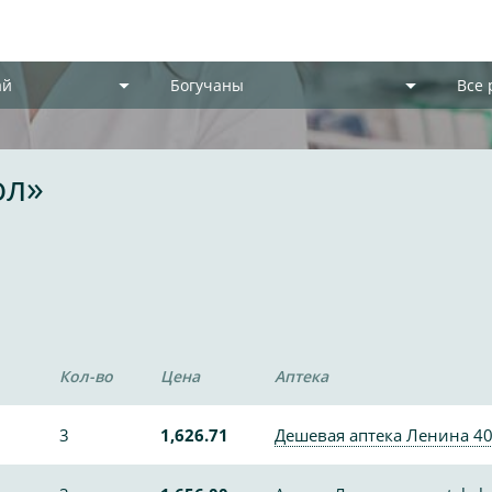
ай
Богучаны
Все
ол»
Кол-во
Цена
Аптека
3
1,626.71
Дешевая аптека Ленина 4