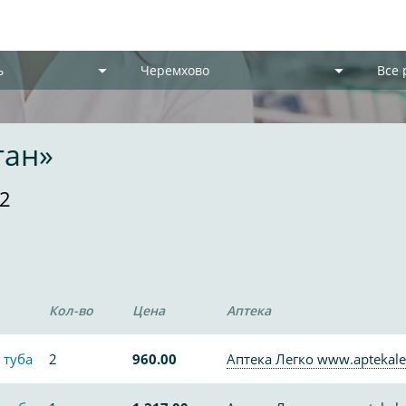
ь
Черемхово
Все
тан»
2
Кол-во
Цена
Аптека
 туба
2
960.00
Аптека Легко www.aptekale