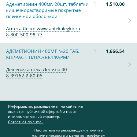
Адеметионин 400мг. 20шт. таблетки
1
1,510.00
кишечнорастворимые покрытые
пленочной оболочкой
Аптека Легко www.aptekalegko.ru
8-800-500-98-77
АДЕМЕТИОНИН 400МГ №20 ТАБ.
1
1,666.54
КШ/РАСТ. П/П/О/ВЕЛФАРМ/
Дешевая аптека Ленина 40
8-39162-2-80-05
Информация, размещенная на сайте, не
является публичной офертой и носит
информационный характер.
Связаться по e-mail
Настоятельно рекомендуем уточнять
наличие лекарств и цены по телефонам