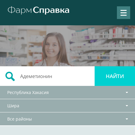
Республика Хакасия
Шира
Все районы