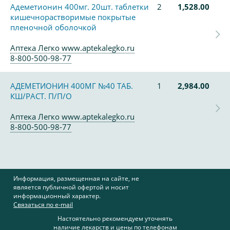
Адеметионин 400мг. 20шт. таблетки
2
1,528.00
кишечнорастворимые покрытые
пленочной оболочкой
Аптека Легко www.aptekalegko.ru
8-800-500-98-77
АДЕМЕТИОНИН 400МГ №40 ТАБ.
1
2,984.00
КШ/РАСТ. П/П/О
Аптека Легко www.aptekalegko.ru
8-800-500-98-77
Информация, размещенная на сайте, не
является публичной офертой и носит
информационный характер.
Связаться по e-mail
Настоятельно рекомендуем уточнять
наличие лекарств и цены по телефонам