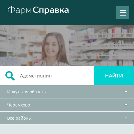
Иркутская область
Черемхово
Все районы