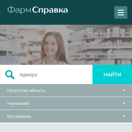
Иркутская область
Черемхово
Все районы