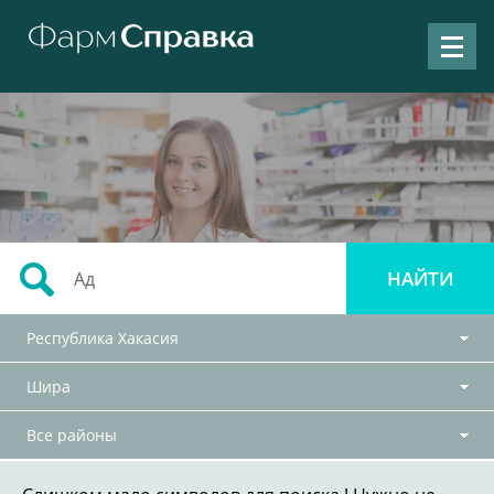
Республика Хакасия
Шира
Все районы