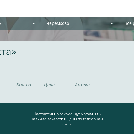
ь
Черемхово
Все
кта»
Кол-во
Цена
Аптека
Настоятельно рекомендуем уточнять
наличие лекарств и цены по телефонам
аптек.