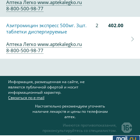
Аптека Легко www.aptekalegko.ru
8-800-500-98-77
Азитромицин экспресс 500мг. 3шт.
2
402.00
таблетки диспергируемые
Аптека Легко www.aptekalegko.ru
8-800-500-98-77
Информация, размещенная на сайте, не
является публичной офертой и носит
информационный характер.
Связаться по e-mail
Настоятельно рекомендуем уточнять
наличие лекарств и цены по телефонам
аптек.
Имеются противопоказания,
проконсультируйтесь со специалистом.