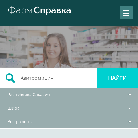
Республика Хакасия
Шира
Все районы