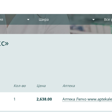
ия
Шира
Все
кс»
Кол-во
Цена
Аптека
1
2,638.00
Аптека Легко www.aptekale