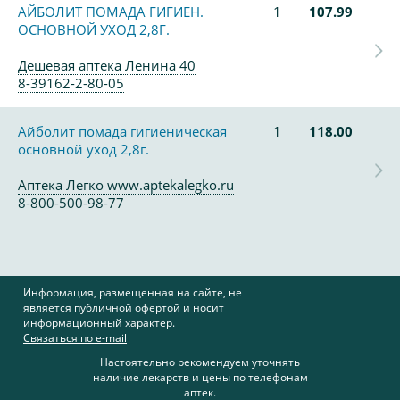
АЙБОЛИТ ПОМАДА ГИГИЕН.
1
107.99
ОСНОВНОЙ УХОД 2,8Г.
Дешевая аптека Ленина 40
8-39162-2-80-05
Айболит помада гигиеническая
1
118.00
основной уход 2,8г.
Аптека Легко www.aptekalegko.ru
8-800-500-98-77
Информация, размещенная на сайте, не
является публичной офертой и носит
информационный характер.
Связаться по e-mail
Настоятельно рекомендуем уточнять
наличие лекарств и цены по телефонам
аптек.