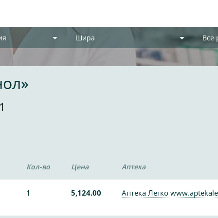
ия
Шира
Все
нол»
1
Кол-во
Цена
Аптека
1
5,124.00
Аптека Легко www.aptekale