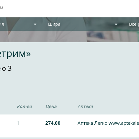
ия
Шира
Все
етрим»
но 3
Кол-во
Цена
Аптека
1
274.00
Аптека Легко www.aptekale