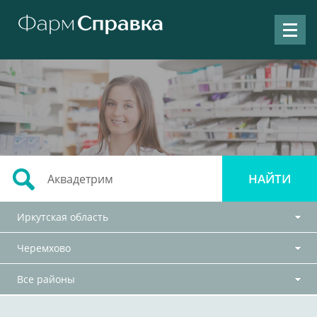
Иркутская область
Черемхово
Все районы