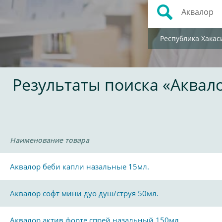
Республика Хакас
Результаты поиска «Аквал
Наименование товара
Аквалор беби капли назальные 15мл.
Аквалор софт мини дуо душ/струя 50мл.
Аквалор актив форте спрей назальный 150мл.