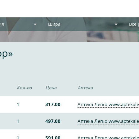
ия
Шира
Все
ор»
Кол-во
Цена
Аптека
1
317.00
Аптека Легко www.aptekale
1
497.00
Аптека Легко www.aptekale
1
591.00
Аптека Легко www.aptekale