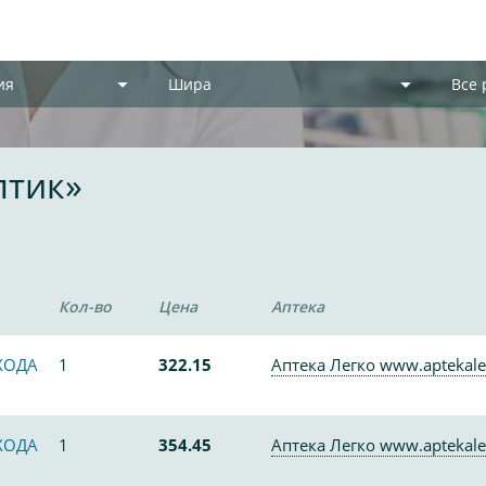
ия
Шира
Все
птик»
Кол-во
Цена
Аптека
ХОДА
1
322.15
Аптека Легко www.aptekale
ХОДА
1
354.45
Аптека Легко www.aptekale