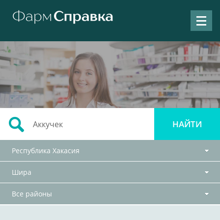
Республика Хакасия
Шира
Все районы