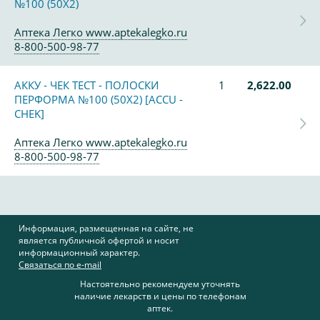
№100 (50Х2)
Аптека Легко www.aptekalegko.ru
8-800-500-98-77
АККУ - ЧЕК ТЕСТ - ПОЛОСКИ
1
2,622.00
ПЕРФОРМА №100 (50Х2) [ACCU -
CHEK]
Аптека Легко www.aptekalegko.ru
8-800-500-98-77
Информация, размещенная на сайте, не
является публичной офертой и носит
информационный характер.
Связаться по e-mail
Настоятельно рекомендуем уточнять
наличие лекарств и цены по телефонам
аптек.