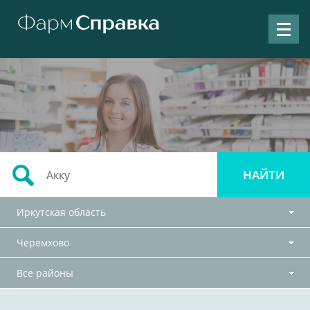
Иркутская область
Черемхово
Все районы