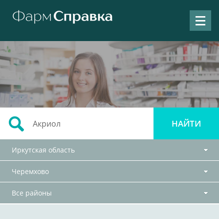
Иркутская область
Черемхово
Все районы