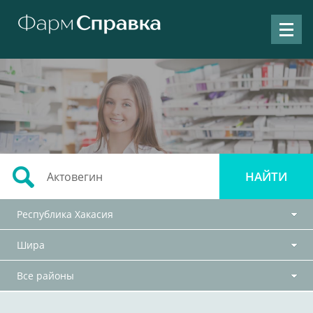
Республика Хакасия
Шира
Все районы