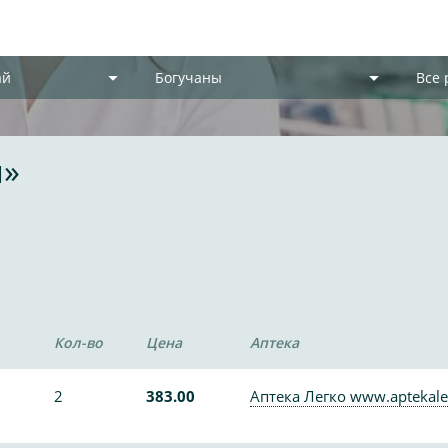
ай
Богучаны
Все
я»
Кол-во
Цена
Аптека
2
383.00
Аптека Легко www.aptekale