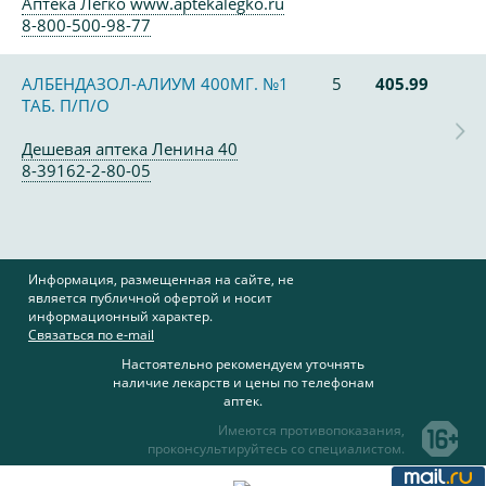
Аптека Легко www.aptekalegko.ru
8-800-500-98-77
АЛБЕНДАЗОЛ-АЛИУМ 400МГ. №1
5
405.99
ТАБ. П/П/О
Дешевая аптека Ленина 40
8-39162-2-80-05
Информация, размещенная на сайте, не
является публичной офертой и носит
информационный характер.
Связаться по e-mail
Настоятельно рекомендуем уточнять
наличие лекарств и цены по телефонам
аптек.
Имеются противопоказания,
проконсультируйтесь со специалистом.