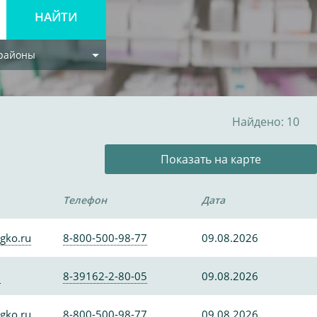
 районы
Найдено: 10
Показать на карте
Телефон
Дата
gko.ru
8-800-500-98-77
09.08.2026
0
8-39162-2-80-05
09.08.2026
gko.ru
8-800-500-98-77
09.08.2026