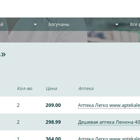
ай
Богучаны
Все
ь»
Кол-во
Цена
Аптека
2
209.00
Аптека Легко www.aptekale
2
298.99
Дешевая аптека Ленина 4
1
364.00
Аптека Легко www.aptekale