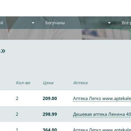
ай
Богучаны
Все
ь»
Кол-во
Цена
Аптека
2
209.00
Аптека Легко www.aptekale
2
298.99
Дешевая аптека Ленина 4
1
364.00
Аптека Легко www.aptekale