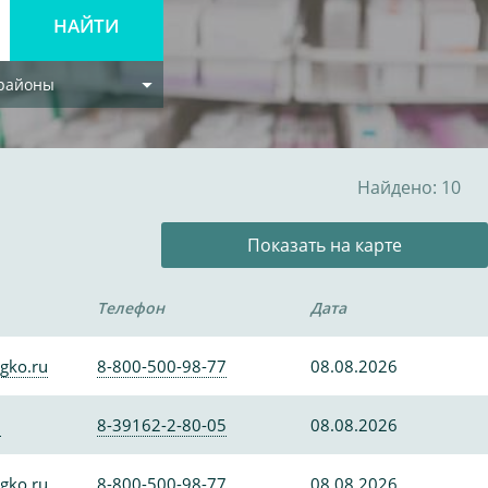
 районы
Найдено: 10
Показать на карте
Телефон
Дата
gko.ru
8-800-500-98-77
08.08.2026
0
8-39162-2-80-05
08.08.2026
gko.ru
8-800-500-98-77
08.08.2026