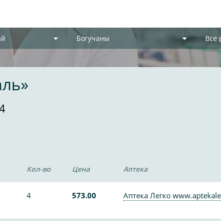
ай
Богучаны
Все
аль»
4
Кол-во
Цена
Аптека
4
573.00
Аптека Легко www.aptekale