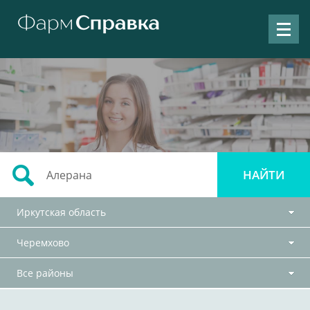
Иркутская область
Черемхово
Все районы