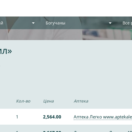
ай
Богучаны
Все
ил»
4
Кол-во
Цена
Аптека
1
2,564.00
Аптека Легко www.aptekale