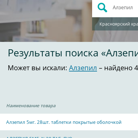
Красноярский кр
Результаты поиска «Алзеп
Может вы искали:
Алзепил
– найдено 
Наименование товара
Алзепил 5мг. 28шт. таблетки покрытые оболочкой