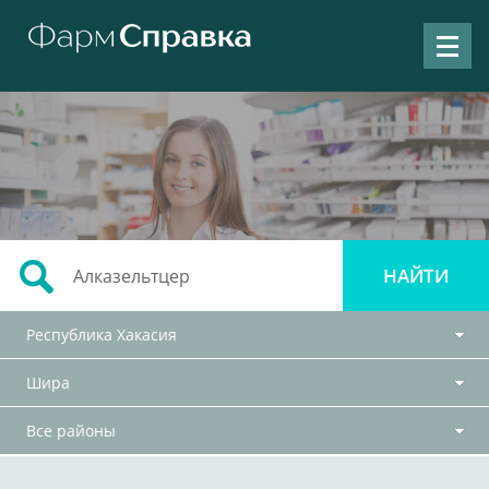
Республика Хакасия
Шира
Все районы