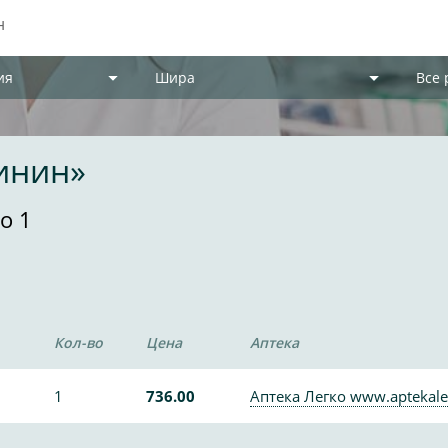
ия
Шира
Все
инин»
о 1
Кол-во
Цена
Аптека
1
736.00
Аптека Легко www.aptekale