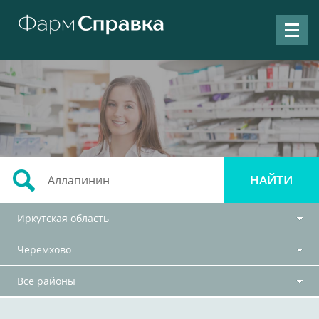
Иркутская область
Черемхово
Все районы