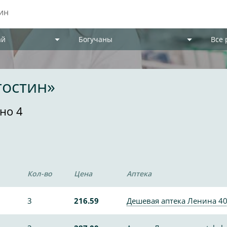
ай
Богучаны
Все
гостин»
но 4
Кол-во
Цена
Аптека
3
216.59
Дешевая аптека Ленина 4