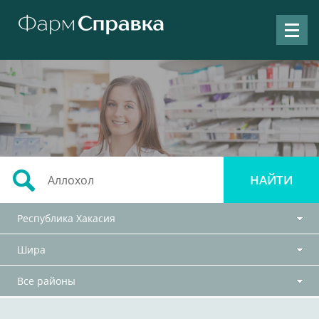
Республика Хакасия
Шира
Все районы