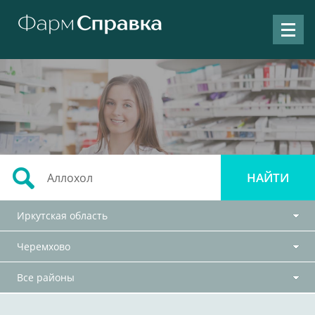
Иркутская область
Черемхово
Все районы