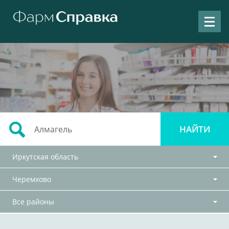
Иркутская область
Черемхово
Все районы