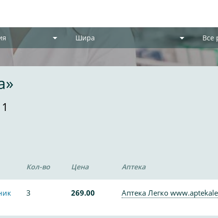
ия
Шира
Все
а»
11
Кол-во
Цена
Аптека
ник
3
269.00
Аптека Легко www.aptekale