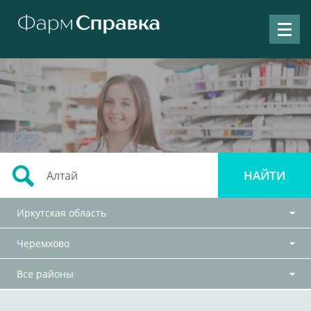
Иркутская область
Черемхово
Все районы