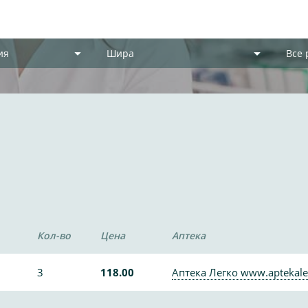
ия
Шира
Все
»
Кол-во
Цена
Аптека
3
118.00
Аптека Легко www.aptekale