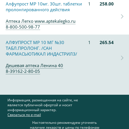
Алфупрост МР 10мг. 30шт. таблетки
1
258.00
пролонгированного действия
Аптека Легко www.aptekalegko.ru
8-800-500-98-77
АЛФУПРОСТ МР 10 МГ №30
1
265.54
ТАБЛ.ПРОЛОНГ. /САН
ФАРМАСЬЮТИКАЛ ИНДАСТРИЛЗ/
Дешевая аптека Ленина 40
8-39162-2-80-05
Информация, размещенная на сайте, не
является публичной офертой и носит
информационный характер.
Связаться по e-mail
Настоятельно рекомендуем уточнять
наличие лекарств и цены по телефонам