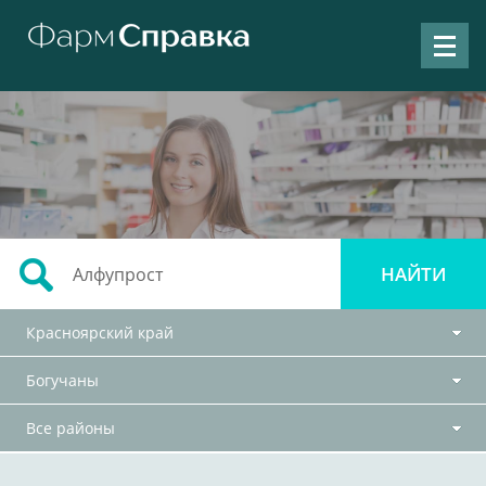
Красноярский край
Богучаны
Все районы