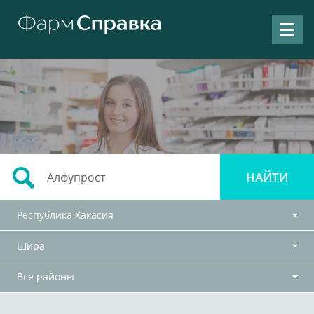
Республика Хакасия
Шира
Все районы