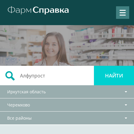
Иркутская область
Черемхово
Все районы