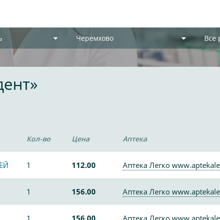
ь
Черемхово
Все
дент»
Кол-во
Цена
Аптека
ЕЙ
1
112.00
Аптека Легко www.aptekale
1
156.00
Аптека Легко www.aptekale
1
156.00
Аптека Легко www.aptekale