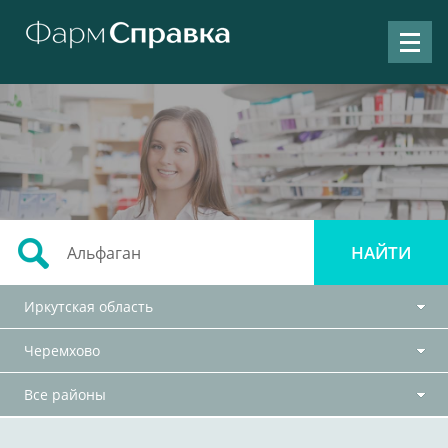
Иркутская область
Черемхово
Все районы