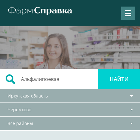
Иркутская область
Черемхово
Все районы